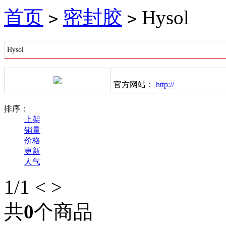
首页
密封胶
Hysol
>
>
Hysol
官方网站：
http://
排序：
上架
销量
价格
更新
人气
1
/1
<
>
共
0
个商品