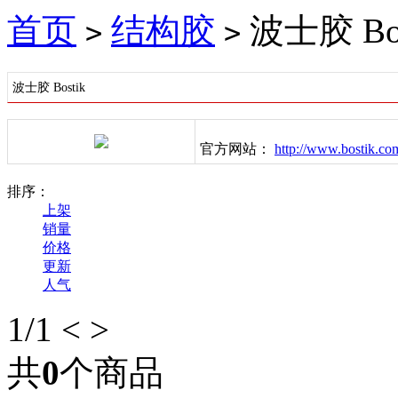
首页
结构胶
波士胶 Bos
>
>
波士胶 Bostik
官方网站：
http://www.bostik.co
排序：
上架
销量
价格
更新
人气
1
/1
<
>
共
0
个商品