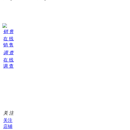
在线客服
销 售
在 线
销 售
调 查
在 线
调 查
购
物
车
0
关 注
关注
店铺