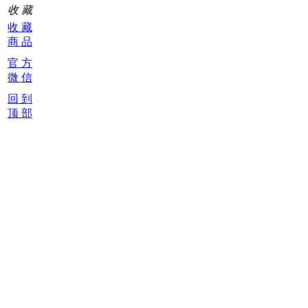
收 藏
收 藏
商 品
官 方
微 信
回 到
顶 部