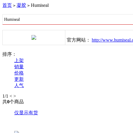
首页
凝胶
Humiseal
>
>
Humiseal
官方网站：
http://www.humiseal
排序：
上架
销量
价格
更新
人气
1
/1
<
>
共
0
个商品
仅显示有货