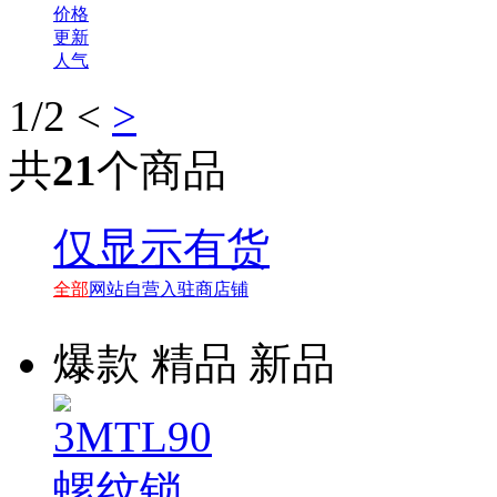
价格
更新
人气
1
/2
<
>
共
21
个商品
Flexseal
仅显示有货
Trechnomelt
Macromelt
全部
网站自营
入驻商店铺
汉高Henkel
爆款
精品
新品