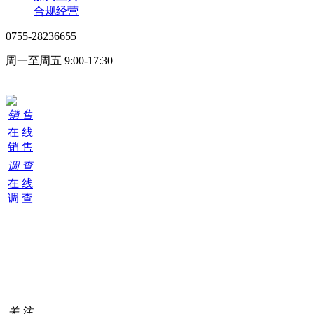
合规经营
0755-28236655
周一至周五 9:00-17:30
在线客服
销 售
在 线
销 售
调 查
在 线
调 查
购
物
车
0
关 注