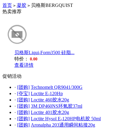
首页
凝胶
贝格斯BERGQUIST
>
>
热卖推荐
贝格斯Liqui-Form3500 硅脂...
特价：
0.00
查看详情
促销活动
·
[团购]
Technomelt QR9041/300G
·
[夺宝]
Loctite E-120Hp
·
[团购]
Loctite 460胶水20g
·
[团购]
3M DP460NS环氧胶37ml
·
[团购]
Loctite 401胶水20g
·
[团购]
Loctite Hysol E-120HP电机胶 50ml
·
[团购]
Aronalpha 203通用瞬间粘接20g