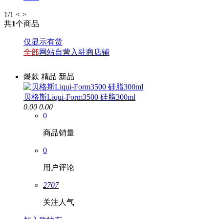
1
/1
<
>
共
1
个商品
仅显示有货
全部
网站自营
入驻商店铺
爆款
精品
新品
贝格斯Liqui-Form3500 硅脂300ml
0.00
0.00
0
商品销量
0
用户评论
2707
关注人气