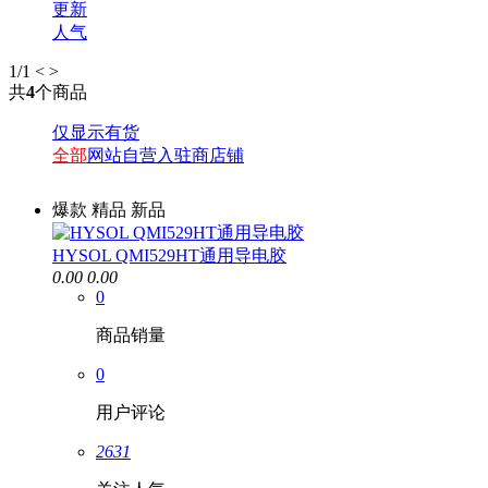
更新
人气
1
/1
<
>
共
4
个商品
仅显示有货
全部
网站自营
入驻商店铺
爆款
精品
新品
HYSOL QMI529HT通用导电胶
0.00
0.00
0
商品销量
0
用户评论
2631