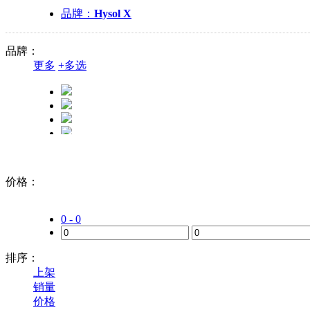
品牌：
Hysol X
品牌：
更多
+
多选
价格：
汉高Henkel
斯通纳Stoner
0 - 0
排序：
上架
销量
价格