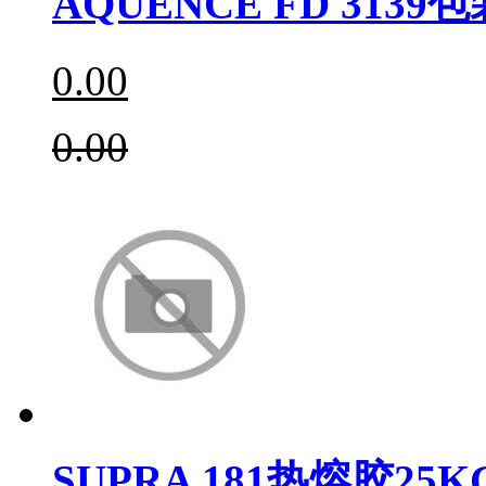
AQUENCE FD 3139
0.00
0.00
SUPRA 181热熔胶25K