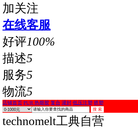
加关注
在线客服
好评
100%
描述
5
服务
5
物流
5
店铺首页
PUR 热熔胶
复合
灌封
低压注塑
挤塑
technomelt工典自营