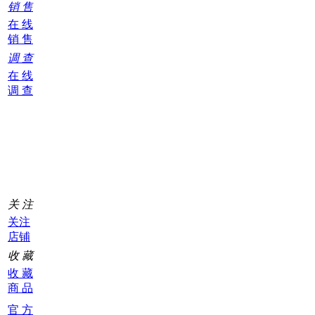
销 售
在 线
销 售
调 查
在 线
调 查
购
物
车
0
关 注
关注
店铺
收 藏
收 藏
商 品
官 方