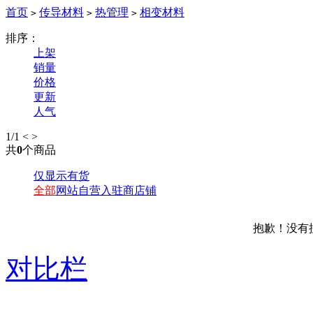
首页
传导材料
热管理
相变材料
>
>
>
排序：
上架
销量
价格
更新
人气
1
/1
<
>
共
0
个商品
仅显示有货
全部
网站自营
入驻商店铺
抱歉！没有
对比栏