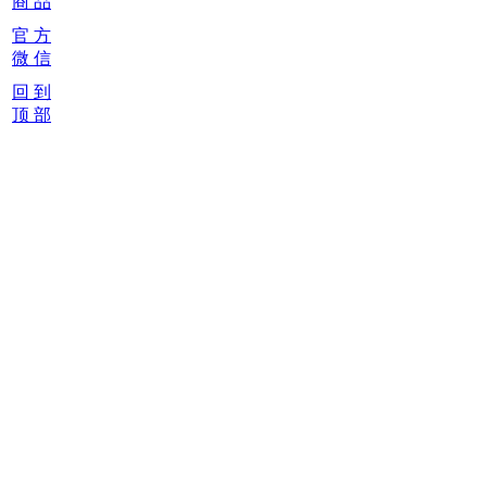
商 品
官 方
微 信
回 到
顶 部