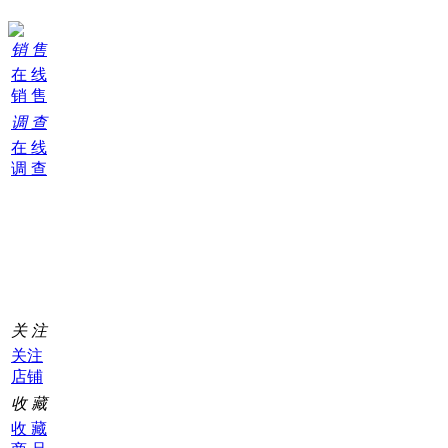
销 售
在 线
销 售
调 查
在 线
调 查
购
物
车
0
关 注
关注
店铺
收 藏
收 藏