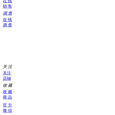
在 线
销 售
调 查
在 线
调 查
购
物
车
0
关 注
关注
店铺
收 藏
收 藏
商 品
官 方
微 信