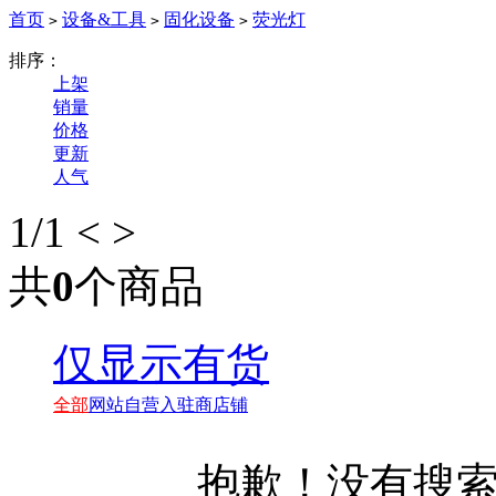
首页
设备&工具
固化设备
荧光灯
>
>
>
排序：
上架
销量
价格
更新
人气
1
/1
<
>
共
0
个商品
仅显示有货
全部
网站自营
入驻商店铺
抱歉！没有搜