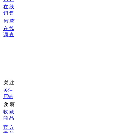
在 线
销 售
调 查
在 线
调 查
购
物
车
0
关 注
关注
店铺
收 藏
收 藏
商 品
官 方