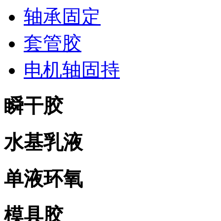
轴承固定
套管胶
电机轴固持
瞬干胶
水基乳液
单液环氧
模具胶