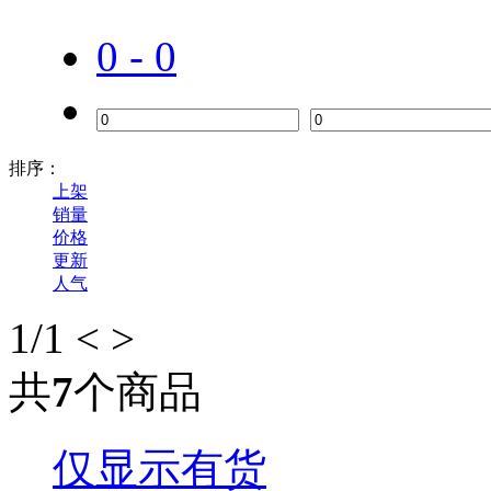
0 - 0
排序：
上架
销量
价格
更新
人气
1
/1
<
>
共
7
个商品
仅显示有货