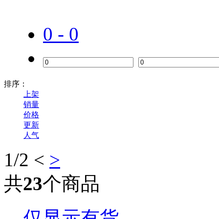
0 - 0
排序：
上架
销量
价格
更新
人气
1
/2
<
>
共
23
个商品
仅显示有货