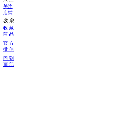
关注
店铺
收 藏
收 藏
商 品
官 方
微 信
回 到
顶 部