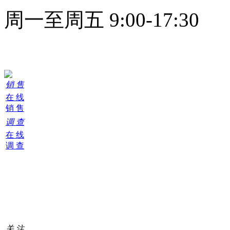
周一至周五 9:00-17:30
在线客服
销 售
在 线
销 售
调 查
在 线
调 查
购
物
车
0
关 注