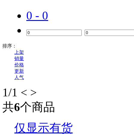
0 - 0
排序：
上架
销量
价格
更新
人气
1
/1
<
>
共
6
个商品
仅显示有货