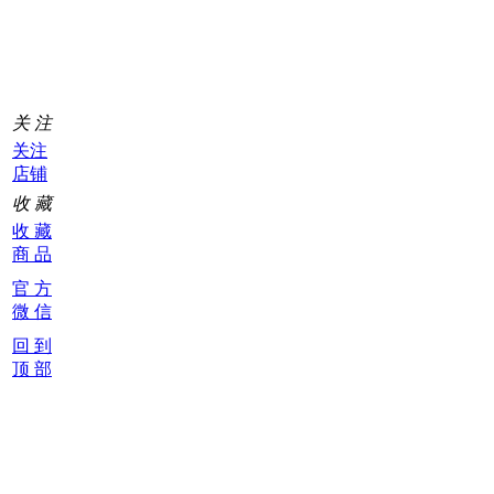
车
0
关 注
关注
店铺
收 藏
收 藏
商 品
官 方
微 信
回 到
顶 部