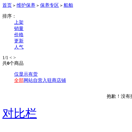
首页
维护保养
保养专区
船舶
>
>
>
排序：
上架
销量
价格
更新
人气
1
/1
<
>
共
0
个商品
仅显示有货
全部
网站自营
入驻商店铺
抱歉！没有
对比栏