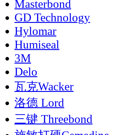
Masterbond
GD Technology
Hylomar
Humiseal
3M
Delo
瓦克Wacker
洛德 Lord
三键 Threebond