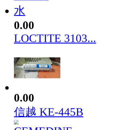
0.00
LOCTITE 3103...
0.00
信越 KE-445B