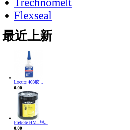
Trechnomelt
Flexseal
最近上新
Loctite 403胶...
0.00
Frekote HMT脱...
0.00