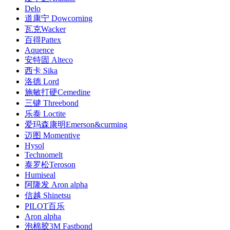
Delo
道康宁 Dowcorning
瓦克Wacker
百得Pattex
Aquence
安特固 Alteco
西卡 Sika
洛德 Lord
施敏打硬Cemedine
三键 Threebond
乐泰 Loctite
爱玛森康明Emerson&curming
迈图 Momentive
Hysol
Technomelt
泰罗松Teroson
Humiseal
阿隆发 Aron alpha
信越 Shinetsu
PILOT百乐
Aron alpha
泡棉胶3M Fastbond