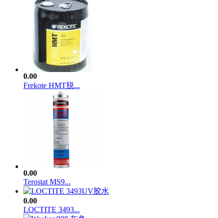
0.00
Frekote HMT脱...
0.00
Terostat MS9...
0.00
LOCTITE 3493...