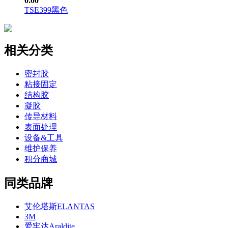
0.00
TSE399黑色
相关分类
密封胶
粘接固定
结构胶
凝胶
传导材料
表面处理
设备&工具
维护保养
积分商城
同类品牌
艾伦塔斯ELANTAS
3M
爱牢达Araldite