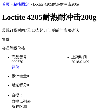
首页
粘接固定
Loctite 4205耐热耐冲击200g
>
>
Loctite 4205耐热耐冲击200g
常规订货时间7天 10支起订 订购前与客服确认
售价
降价通知
会员等级价格
商品货号
上架时间
000570
2018-01-09
评价
累计销量
0
赠送积分
0
自提：
自提点列表
所在区域