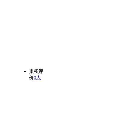
累积评
价
0人